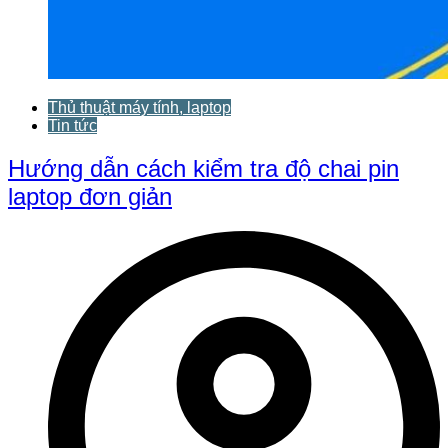
Thủ thuật máy tính, laptop
Tin tức
Hướng dẫn cách kiểm tra độ chai pin
laptop đơn giản