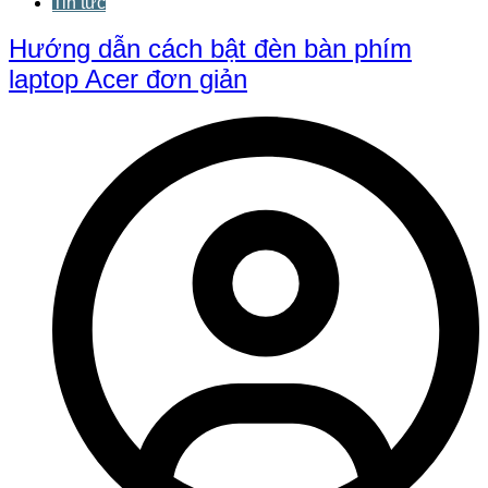
Tin tức
Hướng dẫn cách bật đèn bàn phím
laptop Acer đơn giản