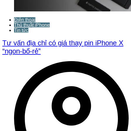
Điện thoại
Thủ thuật iPhone
Tin tức
Tư vấn địa chỉ có giá thay pin iPhone X
“ngon-bổ-rẻ”